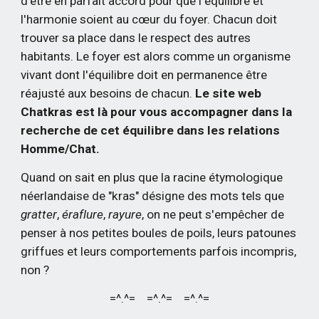
d’être en parfait accord pour que l'équilibre et 
l'harmonie soient au cœur du foyer. Chacun doit 
trouver sa place dans le respect des autres 
habitants. Le foyer est alors comme un organisme 
vivant dont l'équilibre doit en permanence être 
réajusté aux besoins de chacun. 
Le site web 
Chatkras est là pour vous accompagner dans la 
recherche de cet équilibre dans les relations 
Homme/Chat.
Quand on sait en plus que la racine étymologique 
néerlandaise de "kras" désigne des mots tels que 
gratter
, 
éraflure
, 
rayure
, on ne peut s'empêcher de 
penser à nos petites boules de poils, leurs patounes 
griffues et leurs comportements parfois incompris, 
non ? 
=^.^=    =^.^=    =^.^=